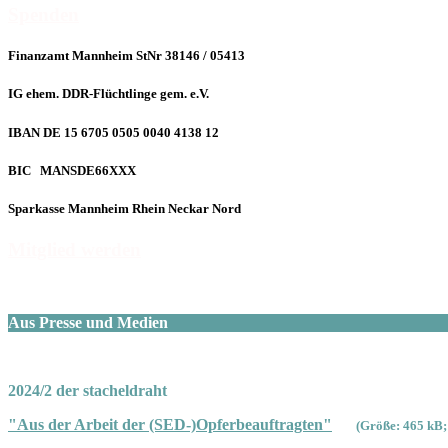
Spenden
Finanzamt Mannheim StNr 38146 / 05413
IG ehem. DDR-Flüchtlinge gem. e.V.
IBAN DE 15 6705 0505 0040 4138 12
BIC MANSDE66XXX
Sparkasse Mannheim Rhein Neckar Nord
Mitglied werden
Aus Presse und Medien
2024/2 der stacheldraht
"Aus der Arbeit der (SED-)Opferbeauftragten"
(Größe: 465 kB;