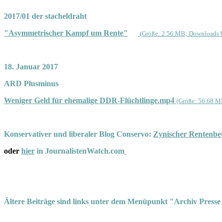
2017/01 der stacheldraht
"Asymmetrischer Kampf um Rente"
(Größe: 2.56 MB; Downloads b
18. Januar 2017
ARD Plusminus
Weniger Geld für ehemalige DDR-Flüchtlinge.mp4
(Größe: 56.68 M
Konservativer und liberaler Blog Conservo:
Zynischer Rentenbet
oder
hier
in JournalistenWatch.com
Ältere Beiträge sind links unter dem Menüpunkt "Archiv Presse