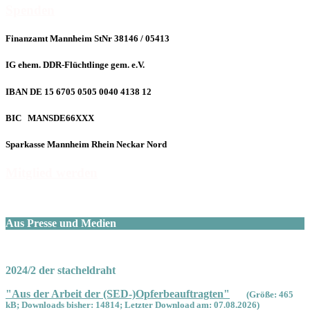
Spenden
Finanzamt Mannheim StNr 38146 / 05413
IG ehem. DDR-Flüchtlinge gem. e.V.
IBAN DE 15 6705 0505 0040 4138 12
BIC MANSDE66XXX
Sparkasse Mannheim Rhein Neckar Nord
Mitglied werden
Aus Presse und Medien
2024/2 der stacheldraht
"Aus der Arbeit der (SED-)Opferbeauftragten"
(Größe: 465
kB; Downloads bisher: 14814; Letzter Download am: 07.08.2026)