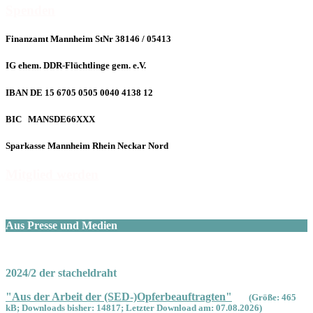
Spenden
Finanzamt Mannheim StNr 38146 / 05413
IG ehem. DDR-Flüchtlinge gem. e.V.
IBAN DE 15 6705 0505 0040 4138 12
BIC MANSDE66XXX
Sparkasse Mannheim Rhein Neckar Nord
Mitglied werden
Aus Presse und Medien
2024/2 der stacheldraht
"Aus der Arbeit der (SED-)Opferbeauftragten"
(Größe: 465
kB; Downloads bisher: 14817; Letzter Download am: 07.08.2026)