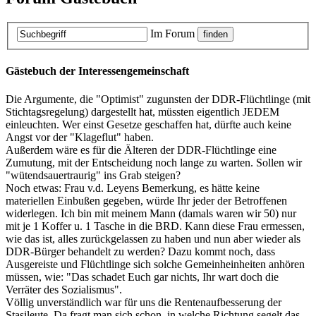
Im Forum
Gästebuch der Interessengemeinschaft
Die Argumente, die "Optimist" zugunsten der DDR-Flüchtlinge (mit
Stichtagsregelung) dargestellt hat, müssten eigentlich JEDEM
einleuchten. Wer einst Gesetze geschaffen hat, dürfte auch keine
Angst vor der "Klageflut" haben.
Außerdem wäre es für die Älteren der DDR-Flüchtlinge eine
Zumutung, mit der Entscheidung noch lange zu warten. Sollen wir
"wütendsauertraurig" ins Grab steigen?
Noch etwas: Frau v.d. Leyens Bemerkung, es hätte keine
materiellen Einbußen gegeben, würde Ihr jeder der Betroffenen
widerlegen. Ich bin mit meinem Mann (damals waren wir 50) nur
mit je 1 Koffer u. 1 Tasche in die BRD. Kann diese Frau ermessen,
wie das ist, alles zurückgelassen zu haben und nun aber wieder als
DDR-Bürger behandelt zu werden? Dazu kommt noch, dass
Ausgereiste und Flüchtlinge sich solche Gemeinheinheiten anhören
müssen, wie: "Das schadet Euch gar nichts, Ihr wart doch die
Verräter des Sozialismus".
Völlig unverständlich war für uns die Rentenaufbesserung der
Stasileute. Da fragt man sich schon, in welche Richtung segelt das