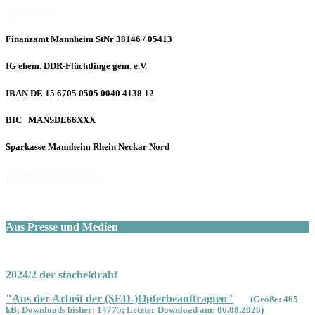
Spenden
Finanzamt Mannheim StNr 38146 / 05413
IG ehem. DDR-Flüchtlinge gem. e.V.
IBAN DE 15 6705 0505 0040 4138 12
BIC MANSDE66XXX
Sparkasse Mannheim Rhein Neckar Nord
Mitglied werden
Aus Presse und Medien
2024/2 der stacheldraht
"Aus der Arbeit der (SED-)Opferbeauftragten"
(Größe: 465
kB; Downloads bisher: 14775; Letzter Download am: 06.08.2026)