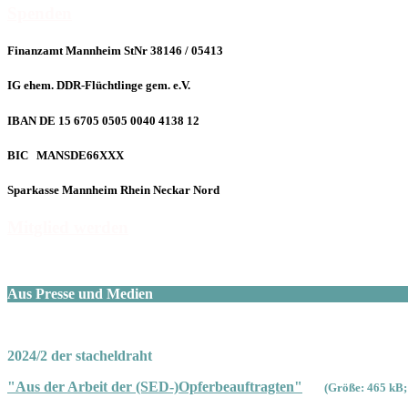
Spenden
Finanzamt Mannheim StNr 38146 / 05413
IG ehem. DDR-Flüchtlinge gem. e.V.
IBAN DE 15 6705 0505 0040 4138 12
BIC MANSDE66XXX
Sparkasse Mannheim Rhein Neckar Nord
Mitglied werden
Aus Presse und Medien
2024/2 der stacheldraht
"Aus der Arbeit der (SED-)Opferbeauftragten"
(Größe: 465 kB;