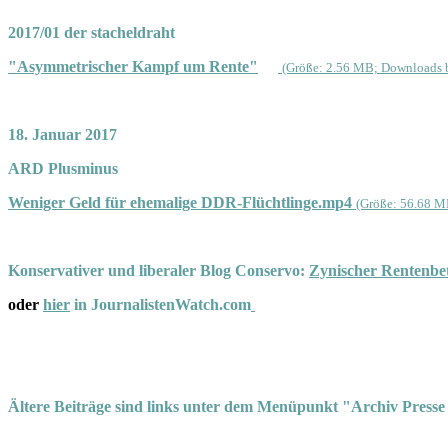
2017/01 der stacheldraht
"Asymmetrischer Kampf um Rente"
(Größe: 2.56 MB; Downloads b
18. Januar 2017
ARD Plusminus
Weniger Geld für ehemalige DDR-Flüchtlinge.mp4
(Größe: 56.68 M
Konservativer und liberaler Blog Conservo:
Zynischer Rentenbet
oder
hier
in JournalistenWatch.com
Ältere Beiträge sind links unter dem Menüpunkt "Archiv Presse