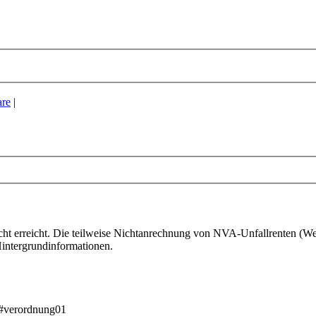
re
|
cht erreicht. Die teilweise Nichtanrechnung von NVA-Unfallrenten (Wehr
intergrundinformationen.
ml#verordnung01