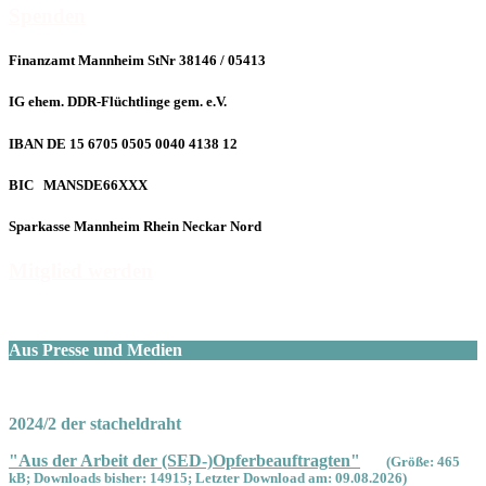
Spenden
Finanzamt Mannheim StNr 38146 / 05413
IG ehem. DDR-Flüchtlinge gem. e.V.
IBAN DE 15 6705 0505 0040 4138 12
BIC MANSDE66XXX
Sparkasse Mannheim Rhein Neckar Nord
Mitglied werden
Aus Presse und Medien
2024/2 der stacheldraht
"Aus der Arbeit der (SED-)Opferbeauftragten"
(Größe: 465
kB; Downloads bisher: 14915; Letzter Download am: 09.08.2026)