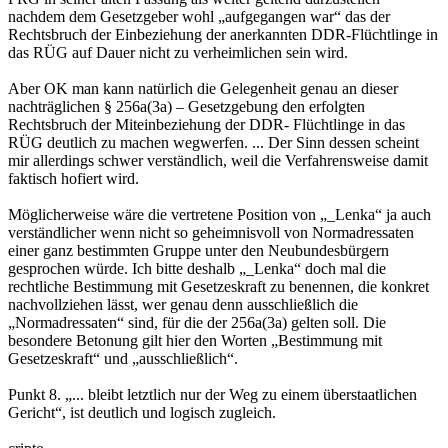
nachdem dem Gesetzgeber wohl „aufgegangen war“ das der
Rechtsbruch der Einbeziehung der anerkannten DDR-Flüchtlinge in
das RÜG auf Dauer nicht zu verheimlichen sein wird.
Aber OK man kann natürlich die Gelegenheit genau an dieser
nachträglichen § 256a(3a) – Gesetzgebung den erfolgten
Rechtsbruch der Miteinbeziehung der DDR- Flüchtlinge in das
RÜG deutlich zu machen wegwerfen. ... Der Sinn dessen scheint
mir allerdings schwer verständlich, weil die Verfahrensweise damit
faktisch hofiert wird.
Möglicherweise wäre die vertretene Position von „_Lenka“ ja auch
verständlicher wenn nicht so geheimnisvoll von Normadressaten
einer ganz bestimmten Gruppe unter den Neubundesbürgern
gesprochen würde. Ich bitte deshalb „_Lenka“ doch mal die
rechtliche Bestimmung mit Gesetzeskraft zu benennen, die konkret
nachvollziehen lässt, wer genau denn ausschließlich die
„Normadressaten“ sind, für die der 256a(3a) gelten soll. Die
besondere Betonung gilt hier den Worten „Bestimmung mit
Gesetzeskraft“ und „ausschließlich“.
Punkt 8. „... bleibt letztlich nur der Weg zu einem überstaatlichen
Gericht“, ist deutlich und logisch zugleich.