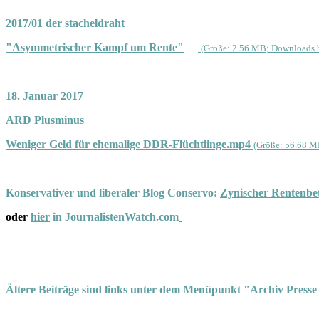
2017/01 der stacheldraht
"Asymmetrischer Kampf um Rente"
(Größe: 2.56 MB; Downloads b
18. Januar 2017
ARD Plusminus
Weniger Geld für ehemalige DDR-Flüchtlinge.mp4
(Größe: 56.68 M
Konservativer und liberaler Blog Conservo:
Zynischer Rentenbet
oder
hier
in JournalistenWatch.com
Ältere Beiträge sind links unter dem Menüpunkt "Archiv Presse