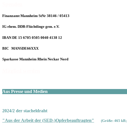
Spenden
Finanzamt Mannheim StNr 38146 / 05413
IG ehem. DDR-Flüchtlinge gem. e.V.
IBAN DE 15 6705 0505 0040 4138 12
BIC MANSDE66XXX
Sparkasse Mannheim Rhein Neckar Nord
Mitglied werden
Aus Presse und Medien
2024/2 der stacheldraht
"Aus der Arbeit der (SED-)Opferbeauftragten"
(Größe: 465 kB;