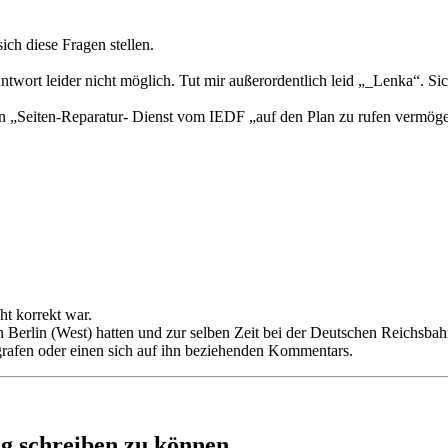
ch diese Fragen stellen.
 Antwort leider nicht möglich. Tut mir außerordentlich leid „_Lenka“. Si
en „Seiten-Reparatur- Dienst vom IEDF „auf den Plan zu rufen vermög
t korrekt war.
n Berlin (West) hatten und zur selben Zeit bei der Deutschen Reichsbah
ragrafen oder einen sich auf ihn beziehenden Kommentars.
g schreiben zu können.