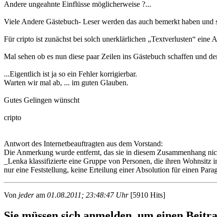
Andere ungeahnte Einflüsse möglicherweise ?...
Viele Andere Gästebuch- Leser werden das auch bemerkt haben und si
Für cripto ist zunächst bei solch unerklärlichen „Textverlusten“ eine
Mal sehen ob es nun diese paar Zeilen ins Gästebuch schaffen und d
...Eigentlich ist ja so ein Fehler korrigierbar.
Warten wir mal ab, ... im guten Glauben.
Gutes Gelingen wünscht
cripto
Antwort des Internetbeauftragten aus dem Vorstand:
Die Anmerkung wurde entfernt, das sie in diesem Zusammenhang nich
_Lenka klassifizierte eine Gruppe von Personen, die ihren Wohnsitz i
nur eine Feststellung, keine Erteilung einer Absolution für einen Pa
Von
jeder
am
01.08.2011; 23:48:47 Uhr
[5910 Hits]
Sie müssen sich anmelden, um einen Beitra