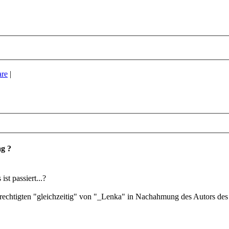
re
|
g ?
t passiert...?
rechtigten "gleichzeitig" von "_Lenka" in Nachahmung des Autors d