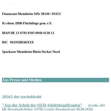
Spenden
Finanzamt Mannheim StNr 38146 / 05413
IG ehem. DDR-Flüchtlinge gem. e.V.
IBAN DE 15 6705 0505 0040 4138 12
BIC MANSDE66XXX
Sparkasse Mannheim Rhein Neckar Nord
Mitglied werden
Aus Presse und Medien
2024/2 der stacheldraht
"Aus der Arbeit der (SED-)Opferbeauftragten"
(Größe: 465
kB; Downloads bisher: 14798; Letzter Download am: 06.08.2026)