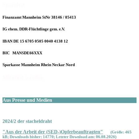
Spenden
Finanzamt Mannheim StNr 38146 / 05413
IG ehem. DDR-Flüchtlinge gem. e.V.
IBAN DE 15 6705 0505 0040 4138 12
BIC MANSDE66XXX
Sparkasse Mannheim Rhein Neckar Nord
Mitglied werden
Aus Presse und Medien
2024/2 der stacheldraht
"Aus der Arbeit der (SED-)Opferbeauftragten"
(Größe: 465
kB; Downloads bisher: 14770; Letzter Download am: 06.08.2026)