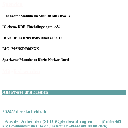
Spenden
Finanzamt Mannheim StNr 38146 / 05413
IG ehem. DDR-Flüchtlinge gem. e.V.
IBAN DE 15 6705 0505 0040 4138 12
BIC MANSDE66XXX
Sparkasse Mannheim Rhein Neckar Nord
Mitglied werden
Aus Presse und Medien
2024/2 der stacheldraht
"Aus der Arbeit der (SED-)Opferbeauftragten"
(Größe: 465
kB; Downloads bisher: 14799; Letzter Download am: 06.08.2026)