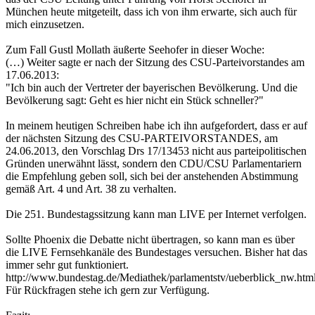
München heute mitgeteilt, dass ich von ihm erwarte, sich auch für
mich einzusetzen.
Zum Fall Gustl Mollath äußerte Seehofer in dieser Woche:
(…) Weiter sagte er nach der Sitzung des CSU-Parteivorstandes am
17.06.2013:
"Ich bin auch der Vertreter der bayerischen Bevölkerung. Und die
Bevölkerung sagt: Geht es hier nicht ein Stück schneller?"
In meinem heutigen Schreiben habe ich ihn aufgefordert, dass er auf
der nächsten Sitzung des CSU-PARTEIVORSTANDES, am
24.06.2013, den Vorschlag Drs 17/13453 nicht aus parteipolitischen
Gründen unerwähnt lässt, sondern den CDU/CSU Parlamentariern
die Empfehlung geben soll, sich bei der anstehenden Abstimmung
gemäß Art. 4 und Art. 38 zu verhalten.
Die 251. Bundestagssitzung kann man LIVE per Internet verfolgen.
Sollte Phoenix die Debatte nicht übertragen, so kann man es über
die LIVE Fernsehkanäle des Bundestages versuchen. Bisher hat das
immer sehr gut funktioniert.
http://www.bundestag.de/Mediathek/parlamentstv/ueberblick_nw.htm
Für Rückfragen stehe ich gern zur Verfügung.