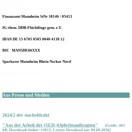
Spenden
Finanzamt Mannheim StNr 38146 / 05413
IG ehem. DDR-Flüchtlinge gem. e.V.
IBAN DE 15 6705 0505 0040 4138 12
BIC MANSDE66XXX
Sparkasse Mannheim Rhein Neckar Nord
Mitglied werden
Aus Presse und Medien
2024/2 der stacheldraht
"Aus der Arbeit der (SED-)Opferbeauftragten"
(Größe: 465
kB; Downloads bisher: 14915; Letzter Download am: 09.08.2026)