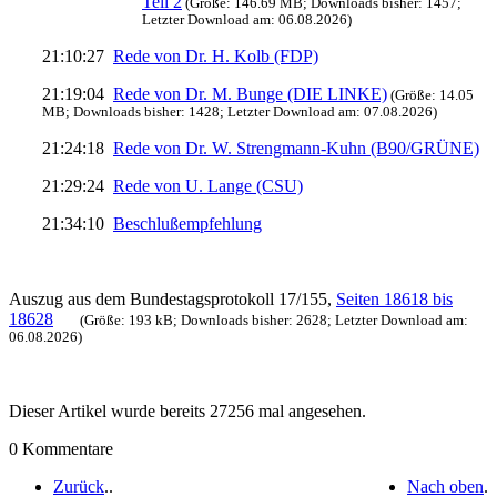
Teil 2
(Größe: 146.69 MB; Downloads bisher: 1457;
Letzter Download am: 06.08.2026)
21:10:27
Rede von Dr. H. Kolb (FDP)
21:19:04
Rede von Dr. M. Bunge (DIE LINKE)
(Größe: 14.05
MB; Downloads bisher: 1428; Letzter Download am: 07.08.2026)
21:24:18
Rede von Dr. W. Strengmann-Kuhn (B90/GRÜNE)
21:29:24
Rede von U. Lange (CSU)
21:34:10
Beschlußempfehlung
Auszug aus dem Bundestagsprotokoll 17/155,
Seiten 18618 bis
18628
(Größe: 193 kB; Downloads bisher: 2628; Letzter Download am:
06.08.2026)
Dieser Artikel wurde bereits 27256 mal angesehen.
0 Kommentare
Zurück
.
.
Nach oben
.