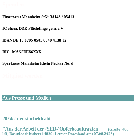
Spenden
Finanzamt Mannheim StNr 38146 / 05413
IG ehem. DDR-Flüchtlinge gem. e.V.
IBAN DE 15 6705 0505 0040 4138 12
BIC MANSDE66XXX
Sparkasse Mannheim Rhein Neckar Nord
Mitglied werden
Aus Presse und Medien
2024/2 der stacheldraht
"Aus der Arbeit der (SED-)Opferbeauftragten"
(Größe: 465
kB; Downloads bisher: 14829; Letzter Download am: 07.08.2026)