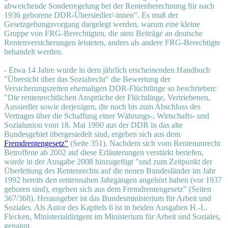
abweichende Sonderregelung bei der Rentenberechnung für nach
1936 geborene DDR-Übersiedler/-innen". Es muß der
Gesetzgebungsvorgang dargelegt werden, warum eine kleine
Gruppe von FRG-Berechtigten, die stets Beiträge an deutsche
Rentenversicherungen leisteten, anders als andere FRG-Berechtigte
behandelt werden.
- Etwa 14 Jahre wurde in dem jährlich erscheinenden Handbuch
"Übersicht über das Sozialrecht" die Bewertung der
Versicherungszeiten ehemaligen DDR-Flüchtlinge so beschrieben:
"Die rentenrechtlichen Ansprüche der Flüchtlinge, Vertriebenen,
Aussiedler sowie derjenigen, die noch bis zum Abschluss des
Vertrages über die Schaffung einer Währungs-, Wirtschafts- und
Sozialunion vom 18. Mai 1990 aus der DDR in das alte
Bundesgebiet übergesiedelt sind, ergeben sich aus dem
Fremdrentengesetz"
(Seite 351). Nachdem sich vom Rentenunrecht
Betroffene ab 2002 auf diese Erläuterungen verstärkt beriefen,
wurde in der Ausgabe 2008 hinzugefügt "und zum Zeitpunkt der
Überleitung des Rentenrechts auf die neuen Bundesländer im Jahr
1992 bereits den rentennahen Jahrgängen angehört haben (vor 1937
geboren sind), ergeben sich aus dem Fremdrentengesetz" (Seiten
367/368). Herausgeber ist das Bundesministerium für Arbeit und
Soziales. Als Autor des Kapitels 6 ist in beiden Ausgaben H.-L.
Flecken, Ministerialdirigent im Ministerium für Arbeit und Soziales,
genannt.