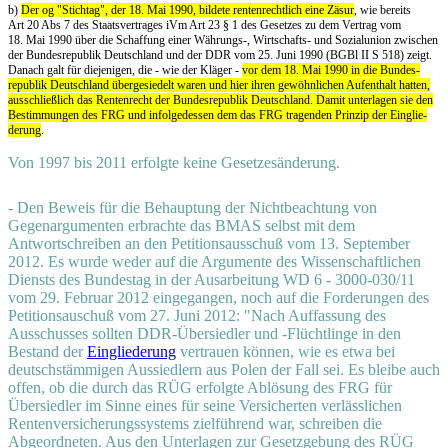
b)
Der og "Stichtag", der 18. Mai 1990, bildete rentenrechtlich eine Zäsur
, wie bereits
Art 20 Abs 7 des Staatsvertrages iVm Art 23 § 1 des Gesetzes zu dem Vertrag vom
18. Mai 1990 über die Schaffung einer Währungs‑, Wirtschafts‑ und Sozialunion zwischen
der Bundesrepublik Deutschland und der DDR vom 25. Juni 1990 (BGBl II S 518) zeigt.
Da­nach galt für diejenigen, die ‑ wie der Kläger ‑
vor dem 18. Mai 1990 in die Bundes­
republik Deutsch­land übergesiedelt waren und hier ihren gewöhnlichen Aufenthalt hatten,
aus­schließ­lich das Rentenrecht der Bundesrepublik Deutschland. Damit unterlagen sie den
Bestim­mungen des FRG und infolgedessen dem das FRG tragenden Prinzip der Ein­glie­
derung
.
Von 1997 bis 2011 erfolgte keine Gesetzesänderung.
- Den Beweis für die Behauptung der Nichtbeachtung von
Gegenargumenten erbrachte das BMAS selbst mit dem
Antwortschreiben an den Petitionsausschuß vom 13. September
2012. Es wurde weder auf die Argumente des Wissenschaftlichen
Diensts des Bundestag in der Ausarbeitung WD 6 - 3000-030/11
vom 29. Februar 2012 eingegangen, noch auf die Forderungen des
Petitionsauschuß vom 27. Juni 2012: "Nach Auffassung des
Ausschusses sollten DDR-Übersiedler und -Flüchtlinge in den
Bestand der
Eingliederung
vertrauen können, wie es etwa bei
deutschstämmigen Aussiedlern aus Polen der Fall sei. Es bleibe auch
offen, ob die durch das RÜG erfolgte Ablösung des FRG für
Übersiedler im Sinne eines für seine Versicherten verlässlichen
Rentenversicherungssystems zielführend war, schreiben die
Abgeordneten. Aus den Unterlagen zur Gesetzgebung des RÜG