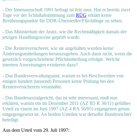
- Der Innenausschuß 1991 befragt ist fein raus. Hat er bereits zwei
Tage vor der Schlußabstimmung zum
RÜG
erklärt keine
Berührungspunkte für DDR-Übersiedler/Flüchtlinge zu sehen.
- Das Ministerium der Justiz, wie die Rechtmäßigkeit damals der
jetzigen Handlungsweise geprüft wurde.
- Die Rentenversicherer, wie sie angehalten wurden keine
Änderungsmitteilungen herauszugeben. Auch dann nicht, wenn die
gesetzlich vorgeschriebene Pflichtmitteilung erfolgte. Welche
internen Anweisungen existieren dazu?
- Das Bundesverwaltungsamt, warum es bei Beschwerden von
einigen hundert (tausend) Personen keine Prüfung bei den
Rentenversicherern veranlaßte.
- Das Bundessozialgericht, das ist sehr interessant, muß nun
erklären, warum ein im Dezember 2011 (AZ B5 R 36/11) gefälltes
Urteil zu einem im Juni 1997 (AZ 4 RA 56/95) ergangenen genau
entgegengesetzt ist. An beiden Urteilen war derselbe Bundesrichter
beteiligt.
Aus dem Urteil vom 29. Juli 1997: