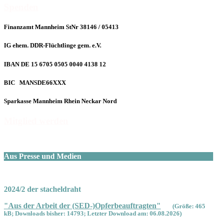
Spenden
Finanzamt Mannheim StNr 38146 / 05413
IG ehem. DDR-Flüchtlinge gem. e.V.
IBAN DE 15 6705 0505 0040 4138 12
BIC MANSDE66XXX
Sparkasse Mannheim Rhein Neckar Nord
Mitglied werden
Aus Presse und Medien
2024/2 der stacheldraht
"Aus der Arbeit der (SED-)Opferbeauftragten"
(Größe: 465
kB; Downloads bisher: 14793; Letzter Download am: 06.08.2026)