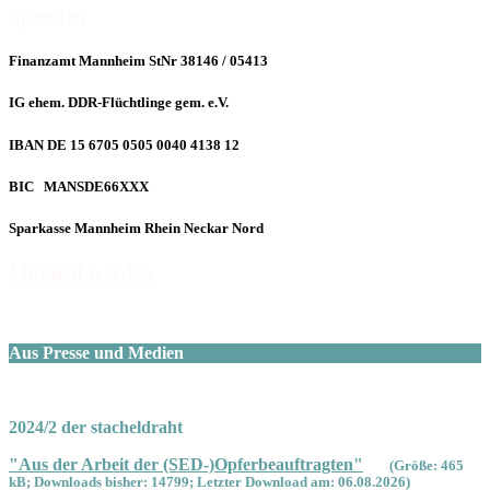
Spenden
Finanzamt Mannheim StNr 38146 / 05413
IG ehem. DDR-Flüchtlinge gem. e.V.
IBAN DE 15 6705 0505 0040 4138 12
BIC MANSDE66XXX
Sparkasse Mannheim Rhein Neckar Nord
Mitglied werden
Aus Presse und Medien
2024/2 der stacheldraht
"Aus der Arbeit der (SED-)Opferbeauftragten"
(Größe: 465
kB; Downloads bisher: 14799; Letzter Download am: 06.08.2026)