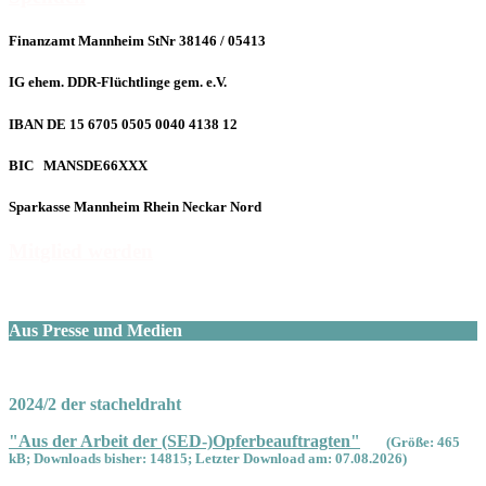
Finanzamt Mannheim StNr 38146 / 05413
IG ehem. DDR-Flüchtlinge gem. e.V.
IBAN DE 15 6705 0505 0040 4138 12
BIC MANSDE66XXX
Sparkasse Mannheim Rhein Neckar Nord
Mitglied werden
Aus Presse und Medien
2024/2 der stacheldraht
"Aus der Arbeit der (SED-)Opferbeauftragten"
(Größe: 465
kB; Downloads bisher: 14815; Letzter Download am: 07.08.2026)