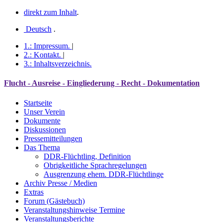
direkt zum Inhalt
.
Deutsch
.
1.:
Impressum
.
|
2.:
Kontakt
.
|
3.:
Inhaltsverzeichnis
.
Flucht - Ausreise - Eingliederung - Recht - Dokumentation
Startseite
Unser Verein
Dokumente
Diskussionen
Pressemitteilungen
Das Thema
DDR-Flüchtling, Definition
Obrigkeitliche Sprachregelungen
Ausgrenzung ehem. DDR-Flüchtlinge
Archiv Presse / Medien
Extras
Forum (Gästebuch)
Veranstaltungshinweise Termine
Veranstaltungsberichte