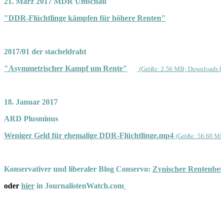
21. März 2017 MDR Umschau
"DDR-Flüchtlinge kämpfen für höhere Renten"
2017/01 der stacheldraht
"Asymmetrischer Kampf um Rente"
(Größe: 2.56 MB; Downloads b
18. Januar 2017
ARD Plusminus
Weniger Geld für ehemalige DDR-Flüchtlinge.mp4
(Größe: 56.68 M
Konservativer und liberaler Blog Conservo:
Zynischer Rentenbet
oder
hier
in JournalistenWatch.com