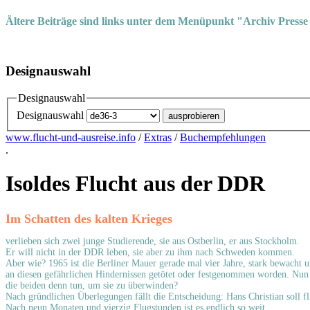
Ältere Beiträge sind links unter dem Menüpunkt "Archiv Presse
Designauswahl
Designauswahl
Designauswahl
www.flucht-und-ausreise.info
/
Extras
/
Buchempfehlungen
.
Isoldes Flucht aus der DDR
Im Schatten des kalten Krieges
verlieben sich zwei junge Studierende, sie aus Ostberlin, er aus Stockholm.
Er will nicht in der DDR leben, sie aber zu ihm nach Schweden kommen.
Aber wie? 1965 ist die Berliner Mauer gerade mal vier Jahre, stark bewacht 
an diesen gefährlichen Hindernissen getötet oder festgenommen worden. Nun 
die beiden denn tun, um sie zu überwinden?
Nach gründlichen Überlegungen fällt die Entscheidung: Hans Christian soll f
Nach neun Monaten und vierzig Flugstunden ist es endlich so weit.