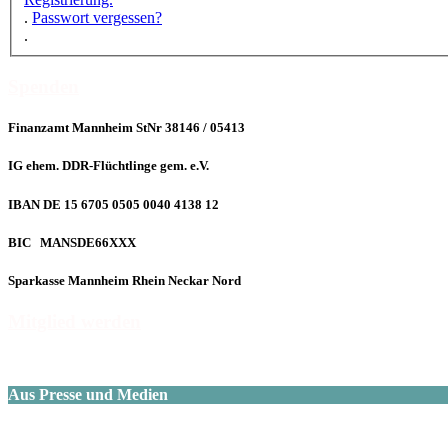
.
Passwort vergessen?
.
Spenden
Finanzamt Mannheim StNr 38146 / 05413
IG ehem. DDR-Flüchtlinge gem. e.V.
IBAN DE 15 6705 0505 0040 4138 12
BIC MANSDE66XXX
Sparkasse Mannheim Rhein Neckar Nord
Mitglied werden
Aus Presse und Medien