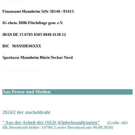
Finanzamt Mannheim StNr 38146 / 05413
IG ehem. DDR-Flüchtlinge gem. e.V.
IBAN DE 15 6705 0505 0040 4138 12
BIC MANSDE66XXX
Sparkasse Mannheim Rhein Neckar Nord
Mitglied werden
Aus Presse und Medien
2024/2 der stacheldraht
"Aus der Arbeit der (SED-)Opferbeauftragten"
(Größe: 465
kB; Downloads bisher: 14798; Letzter Download am: 06.08.2026)