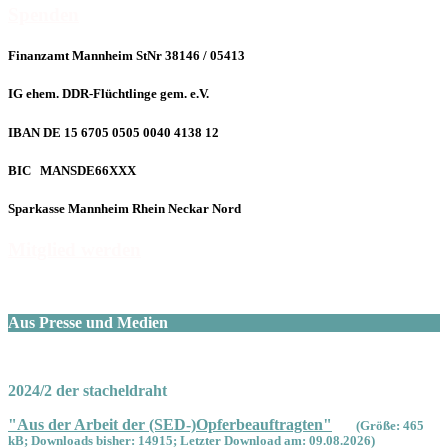
Spenden
Finanzamt Mannheim StNr 38146 / 05413
IG ehem. DDR-Flüchtlinge gem. e.V.
IBAN DE 15 6705 0505 0040 4138 12
BIC MANSDE66XXX
Sparkasse Mannheim Rhein Neckar Nord
Mitglied werden
Aus Presse und Medien
2024/2 der stacheldraht
"Aus der Arbeit der (SED-)Opferbeauftragten"
(Größe: 465
kB; Downloads bisher: 14915; Letzter Download am: 09.08.2026)