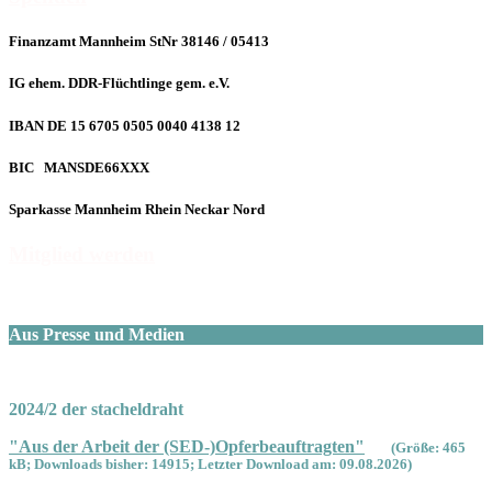
Finanzamt Mannheim StNr 38146 / 05413
IG ehem. DDR-Flüchtlinge gem. e.V.
IBAN DE 15 6705 0505 0040 4138 12
BIC MANSDE66XXX
Sparkasse Mannheim Rhein Neckar Nord
Mitglied werden
Aus Presse und Medien
2024/2 der stacheldraht
"Aus der Arbeit der (SED-)Opferbeauftragten"
(Größe: 465
kB; Downloads bisher: 14915; Letzter Download am: 09.08.2026)