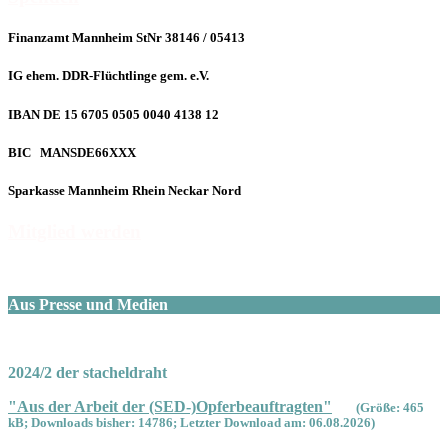
Finanzamt Mannheim StNr 38146 / 05413
IG ehem. DDR-Flüchtlinge gem. e.V.
IBAN DE 15 6705 0505 0040 4138 12
BIC MANSDE66XXX
Sparkasse Mannheim Rhein Neckar Nord
Mitglied werden
Aus Presse und Medien
2024/2 der stacheldraht
"Aus der Arbeit der (SED-)Opferbeauftragten"
(Größe: 465
kB; Downloads bisher: 14786; Letzter Download am: 06.08.2026)