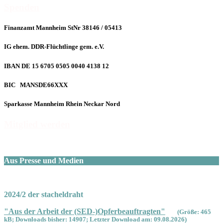
Spenden
Finanzamt Mannheim StNr 38146 / 05413
IG ehem. DDR-Flüchtlinge gem. e.V.
IBAN DE 15 6705 0505 0040 4138 12
BIC MANSDE66XXX
Sparkasse Mannheim Rhein Neckar Nord
Mitglied werden
Aus Presse und Medien
2024/2 der stacheldraht
"Aus der Arbeit der (SED-)Opferbeauftragten"
(Größe: 465
kB; Downloads bisher: 14907; Letzter Download am: 09.08.2026)