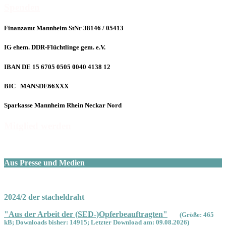
Spenden
Finanzamt Mannheim StNr 38146 / 05413
IG ehem. DDR-Flüchtlinge gem. e.V.
IBAN DE 15 6705 0505 0040 4138 12
BIC MANSDE66XXX
Sparkasse Mannheim Rhein Neckar Nord
Mitglied werden
Aus Presse und Medien
2024/2 der stacheldraht
"Aus der Arbeit der (SED-)Opferbeauftragten"
(Größe: 465
kB; Downloads bisher: 14915; Letzter Download am: 09.08.2026)